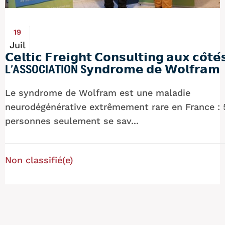
19
Juil
𝗖𝗲𝗹𝘁𝗶𝗰 𝗙𝗿𝗲𝗶𝗴𝗵𝘁 𝗖𝗼𝗻𝘀𝘂𝗹𝘁𝗶𝗻𝗴 𝗮𝘂𝘅 𝗰𝗼̂𝘁𝗲́
L’ASSOCIATION S𝘆𝗻𝗱𝗿𝗼𝗺𝗲 𝗱𝗲 𝗪𝗼𝗹𝗳𝗿𝗮𝗺
Le syndrome de Wolfram est une maladie
neurodégénérative extrêmement rare en France : 
personnes seulement se sav...
Non classifié(e)