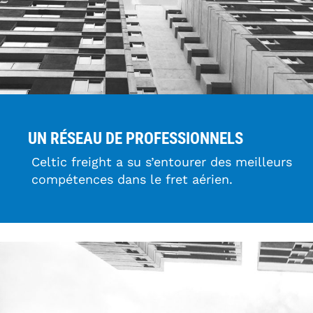
UN RÉSEAU DE PROFESSIONNELS
Celtic freight a su s’entourer des meilleurs
compétences dans le fret aérien.