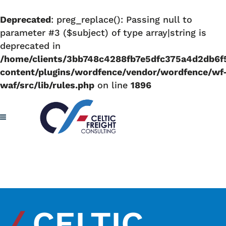
Deprecated
: preg_replace(): Passing null to
parameter #3 ($subject) of type array|string is
deprecated in
/home/clients/3bb748c4288fb7e5dfc375a4d2db6f5c
content/plugins/wordfence/vendor/wordfence/wf
waf/src/lib/rules.php
on line
1896
/
CELTIC